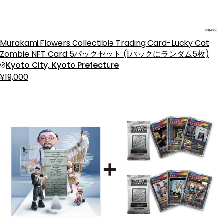
Murakami.Flowers Collectible Trading Card-Lucky Cat
Zombie NFT Card 5パックセット (1パックにランダム5枚)
Kyoto City, Kyoto Prefecture
¥19,000