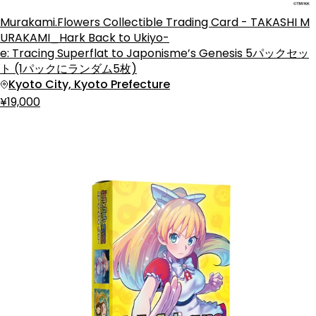
Murakami.Flowers Collectible Trading Card - TAKASHI M
URAKAMI_Hark Back to Ukiyo-
e: Tracing Superflat to Japonisme’s Genesis 5パックセッ
ト (1パックにランダム5枚)
Kyoto City, Kyoto Prefecture
¥19,000