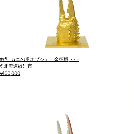
紋別 カニの爪オブジェ - 金箔版, 小 -
北海道紋別市
¥160,000