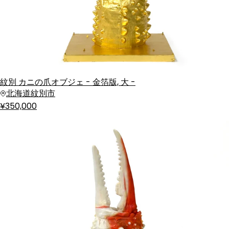
紋別 カニの爪オブジェ - 金箔版, 大 -
北海道紋別市
¥350,000