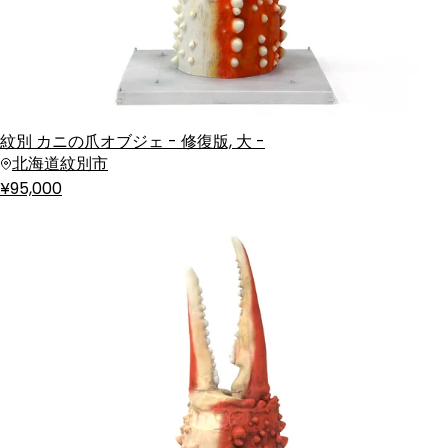
紋別 カニの爪オブジェ - 修復版, 大 -
北海道紋別市
¥95,000