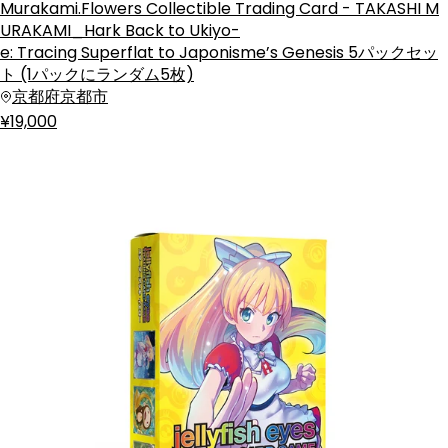
Murakami.Flowers Collectible Trading Card - TAKASHI M
URAKAMI_Hark Back to Ukiyo-
e: Tracing Superflat to Japonisme’s Genesis 5パックセッ
ト (1パックにランダム5枚)
京都府京都市
¥19,000