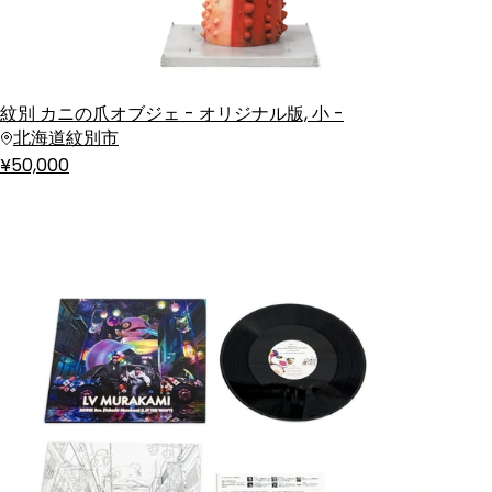
紋別 カニの爪オブジェ - オリジナル版, 小 -
北海道紋別市
¥50,000