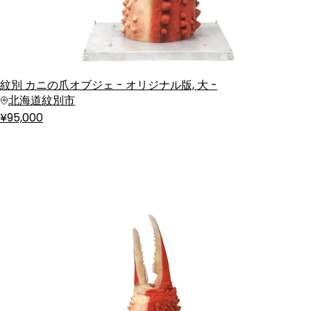
紋別 カニの爪オブジェ - オリジナル版, 大 -
北海道紋別市
¥95,000