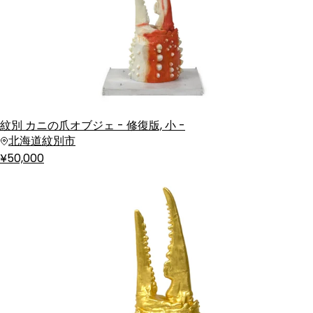
紋別 カニの爪オブジェ - 修復版, 小 -
北海道紋別市
¥50,000